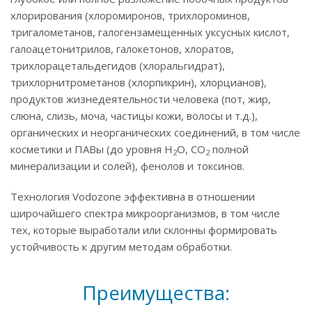
хлорирования (хлоромиронов, трихлороминов,
тригалометанов, галогензамещенных уксусных кислот,
галоацетонитрилов, галокетонов, хлоратов,
трихлорацетальдегидов (хлоральгидрат),
трихлорнитрометанов (хлорпикрин), хлорцианов),
продуктов жизнедеятельности человека (пот, жир,
слюна, слизь, моча, частицы кожи, волосы и т.д.),
органических и неорганических соединений, в том числе
косметики и ПАВы (до уровня Н
О, СО
полной
2
2
минерализации и солей), фенолов и токсинов.
Технология Vodozone эффективна в отношении
широчайшего спектра микроорганизмов, в том числе
тех, которые выработали или склонны формировать
устойчивость к другим методам обработки.
Преимущества: