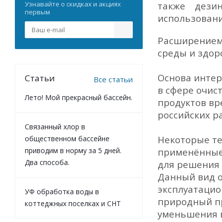
Узнавайте о скидках и акциях
также дези
первым
использовани
Расширением 
среды и здор
Основа интер
Статьи
Все статьи
в сфере очис
Лето! Мой прекрасный бассейн.
продуктов вр
российских р
Связанный хлор в
Некоторые те
общественном бассейне
приводим в норму за 5 дней.
применённые
Два способа.
для решения 
Данный вид о
эксплуатацио
УФ обработка воды в
природный пр
коттеджных поселках и СНТ
уменьшения в