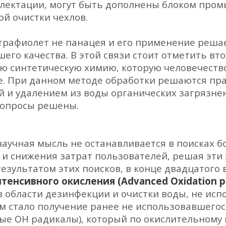
лектации, могут быть дополнены блоком пром
ой очистки чехлов.
трафиолет не панацея и его применение решае
его качества. В этой связи стоит отметить вт
 синтетическую химию, которую человечество и
. При данном методе обработки решаются прак
 и удалением из воды органических загрязнен
вопросы решены.
научная мысль не останавливается в поисках 
 и снижения затрат пользователей, решая эти
Результатом этих поисков, в конце двадцатого 
тенсивного окисления (Advanced Oxidation p
 области дезинфекции и очистки воды, не исп
м стало получение ранее не использовавшегос
ые ОН радикалы), который по окислительному 