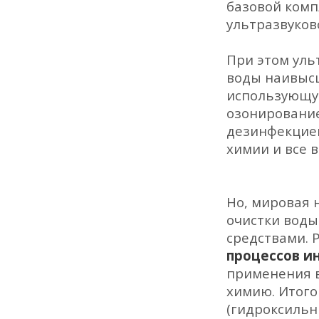
базовой комп
ультразвуков
При этом уль
воды наивысш
использующую
озонирование
дезинфекцией
химии и все 
Но, мировая 
очистки воды
средствами. 
процессов ин
применения в
химию. Итого
(гидроксильн