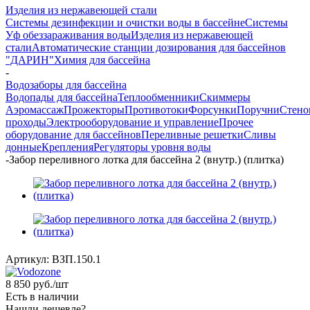
Изделия из нержавеющей стали
Системы дезинфекции и очистки воды в бассейне
Системы
Уф обеззараживания воды
Изделия из нержавеющей
стали
Автоматические станции дозирования для бассейнов
"ДАРИН"
Химия для бассейна
-
Водозаборы для бассейна
Водопады для бассейна
Теплообменники
Скиммеры
Аэромассаж
Прожекторы
Противотоки
Форсунки
Поручни
Стено
проходы
Электрооборудование и управление
Прочее
оборудование для бассейнов
Переливные решетки
Сливы
донные
Крепления
Регуляторы уровня воды
-
Забор переливного лотка для бассейна 2 (внутр.) (плитка)
Артикул:
ВЗП.150.1
8 850
руб.
/шт
Есть в наличии
Нашли дешевле?