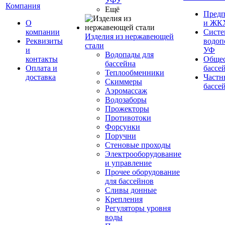
УФУ
Компания
Ещё
Предп
О
и ЖК
компании
Сист
Изделия из нержавеющей
Реквизиты
водоп
стали
и
УФ
Водопады для
контакты
Обще
бассейна
Оплата и
бассе
Теплообменники
доставка
Частн
Скиммеры
бассе
Аэромассаж
Водозаборы
Прожекторы
Противотоки
Форсунки
Поручни
Стеновые проходы
Электрооборудование
и управление
Прочее оборудование
для бассейнов
Сливы донные
Крепления
Регуляторы уровня
воды