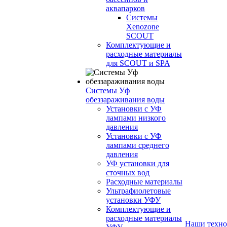
аквапарков
Системы
Xenozone
SCOUT
Комплектующие и
расходные материалы
для SCOUT и SPA
Системы Уф
обеззараживания воды
Установки с УФ
лампами низкого
давления
Установки с УФ
лампами среднего
давления
УФ установки для
сточных вод
Расходные материалы
Ультрафиолетовые
установки УФУ
Комплектующие и
расходные материалы
Наши техно