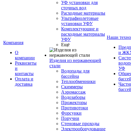
УФ установки для
сточных вод
Расходные материалы
Ультрафиолетовые
установки УФУ
Комплектующие и
расходные материалы
Наши техно
УФУ
Компания
Ещё
Предп
О
и ЖК
компании
Сист
Изделия из нержавеющей
Реквизиты
водоп
стали
и
УФ
Водопады для
контакты
Обще
бассейна
Оплата и
бассе
Теплообменники
доставка
Частн
Скиммеры
бассе
Аэромассаж
Водозаборы
Прожекторы
Противотоки
Форсунки
Поручни
Стеновые проходы
Электрооборудование