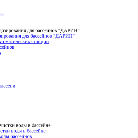
ды
зирования для бассейнов "ДАРИН"
втоматических станций
сейнов
в
H
плесени
стки воды в бассейне
воды бассейнов