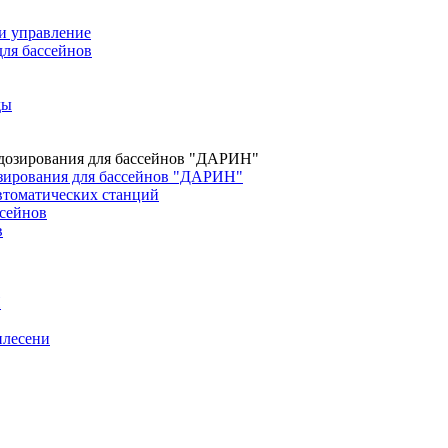
и управление
для бассейнов
ды
зирования для бассейнов "ДАРИН"
втоматических станций
сейнов
в
H
плесени