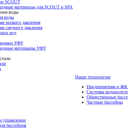
one SCOUT
ходные материалы для SCOUT и SPA
ия воды
ми низкого давления
ми среднего давления
чных вод
тановки УФУ
ходные материалы УФУ
али
а
Наши технологии
Предприятиям и Ж
Системы водоподго
Общественные басс
Частные бассейны
и управление
для бассейнов