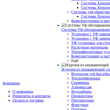
Системы Xenozo
Системы Xenoz
Системы для обществе
Системы Xenoz
Комплектующие и рас
Системы Уф обеззараживан
Установки с УФ лампа
Установки с УФ лампа
УФ установки для сто
Расходные материалы
Ультрафиолетовые ус
Комплектующие и рас
Ещё
Изделия из нержавеющей ст
Водопады для бассейн
Теплообменники
Скиммеры
Компания
Аэромассаж
О компании
Водозаборы
Реквизиты и контакты
Прожекторы
Оплата и доставка
Противотоки
Форсунки
Поручни