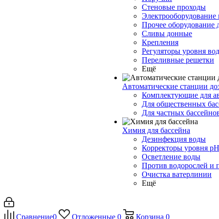
Стеновые проходы
Электрооборудование 
Прочее оборудование 
Сливы донные
Крепления
Регуляторы уровня во
Переливные решетки
Ещё
Автоматические станции до
Комплектующие для а
Для общественных бас
Для частных бассейно
Химия для бассейна
Дезинфекция воды
Корректоры уровня p
Осветление воды
Против водорослей и 
Очистка ватерлинии
Ещё
Сравнение
0
Отложенные
0
Корзина
0