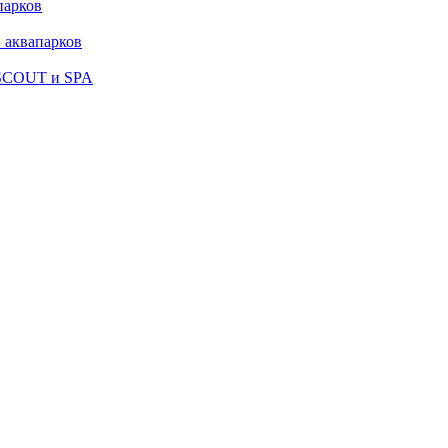
парков
 аквапарков
 SCOUT и SPA