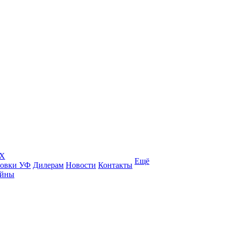
КХ
Ещё
товки УФ
Дилерам
Новости
Контакты
ейны