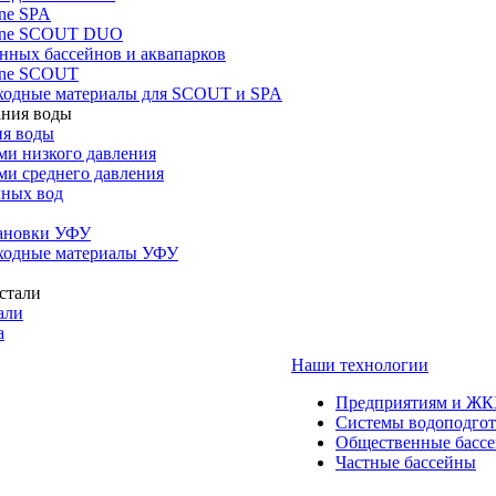
ne SPA
one SCOUT DUO
нных бассейнов и аквапарков
one SCOUT
ходные материалы для SCOUT и SPA
ия воды
ми низкого давления
ми среднего давления
чных вод
тановки УФУ
ходные материалы УФУ
али
а
Наши технологии
Предприятиям и Ж
Системы водоподго
Общественные басс
Частные бассейны