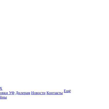
КХ
Ещё
товки УФ
Дилерам
Новости
Контакты
ейны