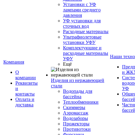
Установки с УФ
лампами среднего
давления
УФ установки для
сточных вод
Расходные материалы
Ультрафиолетовые
установки УФУ
Комплектующие и
расходные материалы
Наши техно
УФУ
Компания
Ещё
Предп
О
и ЖК
компании
Сист
Изделия из нержавеющей
Реквизиты
водоп
стали
и
УФ
Водопады для
контакты
Обще
бассейна
Оплата и
бассе
Теплообменники
доставка
Частн
Скиммеры
бассе
Аэромассаж
Водозаборы
Прожекторы
Противотоки
Форсунки