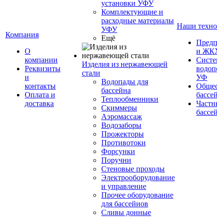
установки УФУ
Комплектующие и
расходные материалы
Наши техно
УФУ
Компания
Ещё
Предп
О
и ЖК
компании
Сист
Изделия из нержавеющей
Реквизиты
водоп
стали
и
УФ
Водопады для
контакты
Обще
бассейна
Оплата и
бассе
Теплообменники
доставка
Частн
Скиммеры
бассе
Аэромассаж
Водозаборы
Прожекторы
Противотоки
Форсунки
Поручни
Стеновые проходы
Электрооборудование
и управление
Прочее оборудование
для бассейнов
Сливы донные