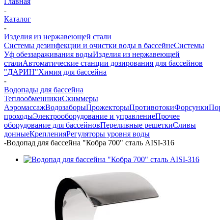
Главная
-
Каталог
-
Изделия из нержавеющей стали
Системы дезинфекции и очистки воды в бассейне
Системы
Уф обеззараживания воды
Изделия из нержавеющей
стали
Автоматические станции дозирования для бассейнов
"ДАРИН"
Химия для бассейна
-
Водопады для бассейна
Теплообменники
Скиммеры
Аэромассаж
Водозаборы
Прожекторы
Противотоки
Форсунки
По
проходы
Электрооборудование и управление
Прочее
оборудование для бассейнов
Переливные решетки
Сливы
донные
Крепления
Регуляторы уровня воды
-
Водопад для бассейна "Кобра 700" сталь AISI-316