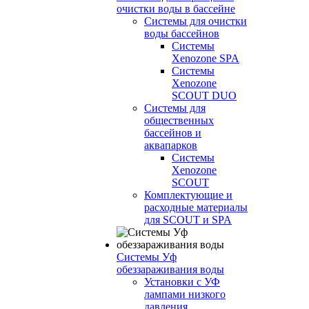
очистки воды в бассейне
Системы для очистки
воды бассейнов
Системы
Xenozone SPA
Системы
Xenozone
SCOUT DUO
Системы для
общественных
бассейнов и
аквапарков
Системы
Xenozone
SCOUT
Комплектующие и
расходные материалы
для SCOUT и SPA
Системы Уф
обеззараживания воды
Установки с УФ
лампами низкого
давления