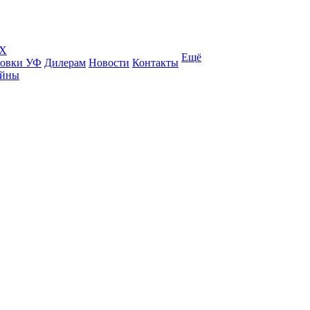
КХ
Ещё
товки УФ
Дилерам
Новости
Контакты
ейны