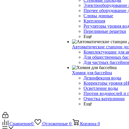
Стеновые проходы
Электрооборудование 
Прочее оборудование 
Сливы донные
Крепления
Регуляторы уровня во
Переливные решетки
Ещё
Автоматические станции до
Комплектующие для а
Для общественных бас
Для частных бассейно
Химия для бассейна
Дезинфекция воды
Корректоры уровня p
Осветление воды
Против водорослей и 
Очистка ватерлинии
Ещё
Сравнение
0
Отложенные
0
Корзина
0