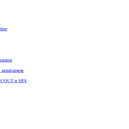
ейне
парков
 аквапарков
 SCOUT и SPA