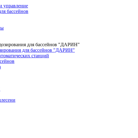
и управление
для бассейнов
ды
зирования для бассейнов "ДАРИН"
втоматических станций
сейнов
в
H
плесени