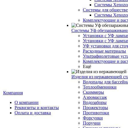
Системы Xenoz
Системы для обществе
Системы Xenoz
Комплектующие и рас
Системы Уф обеззараживан
Установки с УФ лампа
Установки с УФ лампа
УФ установки для сто
Расходные материалы
Ультрафиолетовые ус
Комплектующие и рас
Ещё
Изделия из нержавеющей ст
Водопады для бассейн
Теплообменники
Скиммеры
Компания
Аэромассаж
О компании
Водозаборы
Реквизиты и контакты
Прожекторы
Оплата и доставка
Противотоки
Форсунки
Поручни