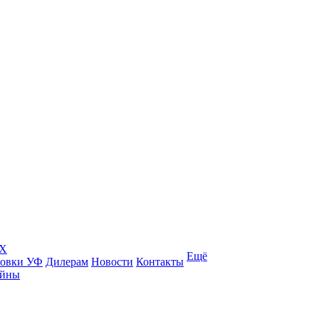
КХ
Ещё
товки УФ
Дилерам
Новости
Контакты
ейны