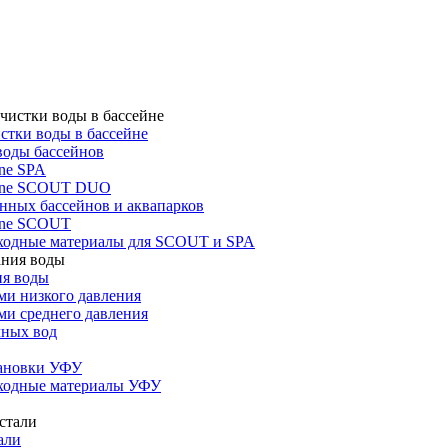
стки воды в бассейне
воды бассейнов
ne SPA
one SCOUT DUO
нных бассейнов и аквапарков
one SCOUT
ходные материалы для SCOUT и SPA
ия воды
ми низкого давления
ми среднего давления
чных вод
тановки УФУ
ходные материалы УФУ
али