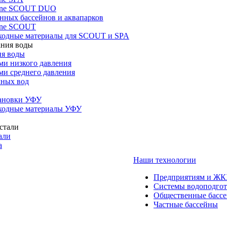
one SCOUT DUO
нных бассейнов и аквапарков
one SCOUT
ходные материалы для SCOUT и SPA
ия воды
ми низкого давления
ми среднего давления
чных вод
тановки УФУ
ходные материалы УФУ
али
а
Наши технологии
Предприятиям и Ж
Системы водоподго
Общественные басс
Частные бассейны