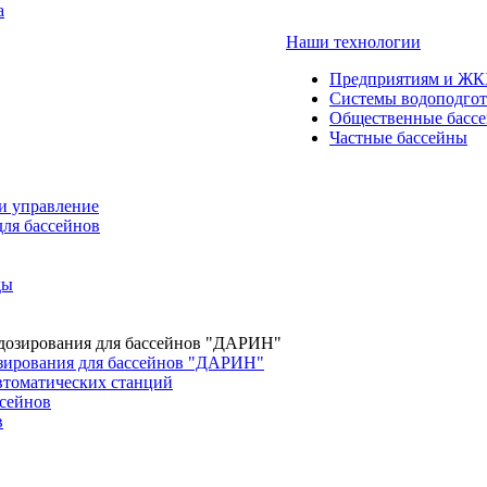
а
Наши технологии
Предприятиям и Ж
Системы водоподго
Общественные басс
Частные бассейны
и управление
для бассейнов
ды
зирования для бассейнов "ДАРИН"
втоматических станций
сейнов
в