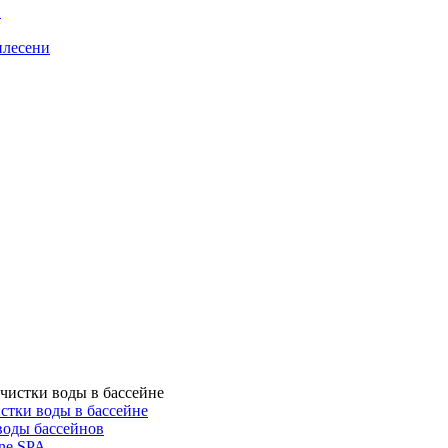
H
плесени
стки воды в бассейне
воды бассейнов
ne SPA