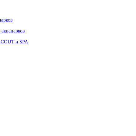
парков
 аквапарков
 SCOUT и SPA