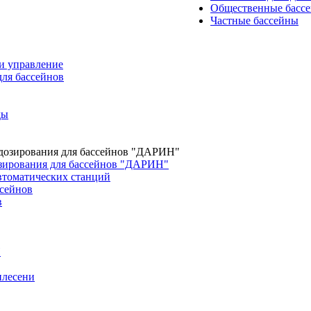
Общественные басс
Частные бассейны
и управление
для бассейнов
ды
зирования для бассейнов "ДАРИН"
втоматических станций
сейнов
в
H
плесени