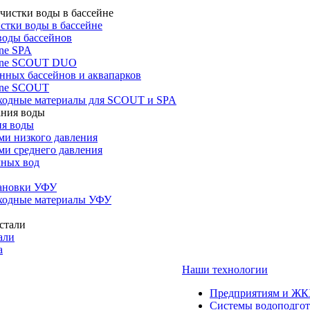
стки воды в бассейне
воды бассейнов
ne SPA
one SCOUT DUO
нных бассейнов и аквапарков
one SCOUT
ходные материалы для SCOUT и SPA
ия воды
ми низкого давления
ми среднего давления
чных вод
тановки УФУ
ходные материалы УФУ
али
а
Наши технологии
Предприятиям и Ж
Системы водоподго