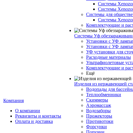
Системы Xenozo
Системы Xenoz
Системы для обществе
Системы Xenoz
Комплектующие и рас
Системы Уф обеззараживан
Установки с УФ лампа
Установки с УФ лампа
УФ установки для сто
Расходные материалы
Ультрафиолетовые ус
Комплектующие и рас
Ещё
Изделия из нержавеющей ст
Водопады для бассейн
Теплообменники
Скиммеры
Компания
Аэромассаж
О компании
Водозаборы
Реквизиты и контакты
Прожекторы
Оплата и доставка
Противотоки
Форсунки
Поручни