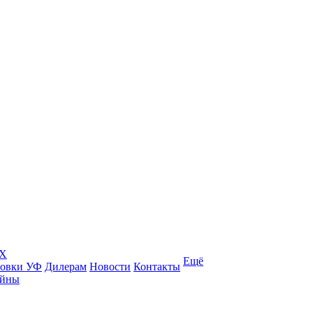
КХ
Ещё
товки УФ
Дилерам
Новости
Контакты
ейны