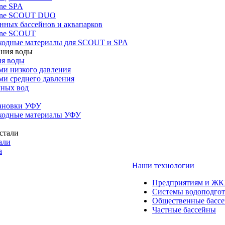
ne SPA
one SCOUT DUO
нных бассейнов и аквапарков
one SCOUT
ходные материалы для SCOUT и SPA
ия воды
ми низкого давления
ми среднего давления
чных вод
тановки УФУ
ходные материалы УФУ
али
а
Наши технологии
Предприятиям и Ж
Системы водоподго
Общественные басс
Частные бассейны