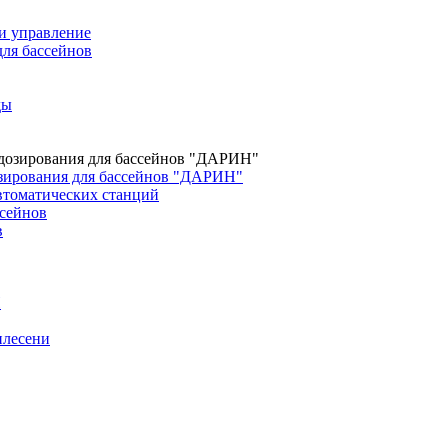
и управление
для бассейнов
ды
зирования для бассейнов "ДАРИН"
втоматических станций
сейнов
в
H
плесени