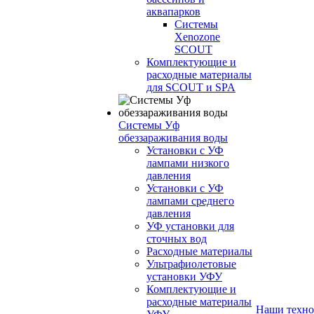
аквапарков
Системы
Xenozone
SCOUT
Комплектующие и
расходные материалы
для SCOUT и SPA
Системы Уф
обеззараживания воды
Установки с УФ
лампами низкого
давления
Установки с УФ
лампами среднего
давления
УФ установки для
сточных вод
Расходные материалы
Ультрафиолетовые
установки УФУ
Комплектующие и
расходные материалы
Наши техно