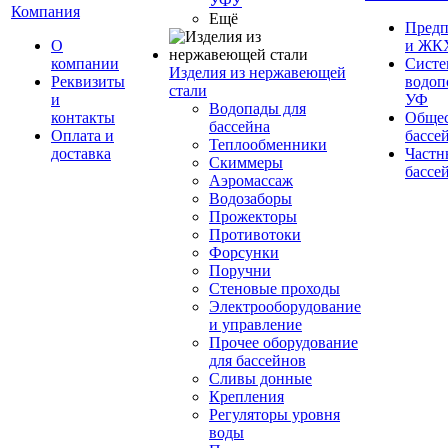
УФУ
Компания
Ещё
Предп
О
и ЖК
компании
Сист
Изделия из нержавеющей
Реквизиты
водоп
стали
и
УФ
Водопады для
контакты
Обще
бассейна
Оплата и
бассе
Теплообменники
доставка
Частн
Скиммеры
бассе
Аэромассаж
Водозаборы
Прожекторы
Противотоки
Форсунки
Поручни
Стеновые проходы
Электрооборудование
и управление
Прочее оборудование
для бассейнов
Сливы донные
Крепления
Регуляторы уровня
воды