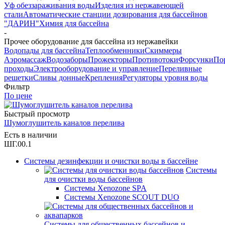
Уф обеззараживания воды
Изделия из нержавеющей
стали
Автоматические станции дозирования для бассейнов
"ДАРИН"
Химия для бассейна
-
Прочее оборудование для бассейна из нержавейки
Водопады для бассейна
Теплообменники
Скиммеры
Аэромассаж
Водозаборы
Прожекторы
Противотоки
Форсунки
По
проходы
Электрооборудование и управление
Переливные
решетки
Сливы донные
Крепления
Регуляторы уровня воды
Фильтр
По цене
Быстрый просмотр
Шумоглушитель каналов перелива
Есть в наличии
ШГ.00.1
Системы дезинфекции и очистки воды в бассейне
Системы
для очистки воды бассейнов
Системы Xenozone SPA
Системы Xenozone SCOUT DUO
Системы для общественных бассейнов и