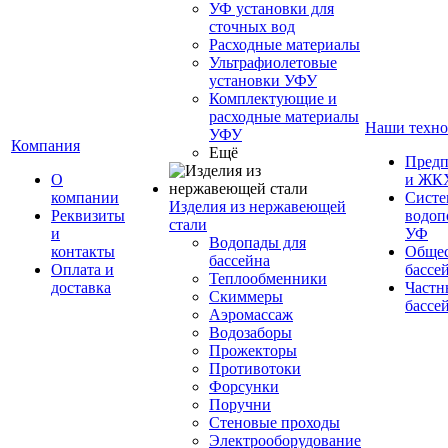
УФ установки для
сточных вод
Расходные материалы
Ультрафиолетовые
установки УФУ
Комплектующие и
расходные материалы
Наши техно
УФУ
Компания
Ещё
Предп
О
и ЖК
компании
Сист
Изделия из нержавеющей
Реквизиты
водоп
стали
и
УФ
Водопады для
контакты
Обще
бассейна
Оплата и
бассе
Теплообменники
доставка
Частн
Скиммеры
бассе
Аэромассаж
Водозаборы
Прожекторы
Противотоки
Форсунки
Поручни
Стеновые проходы
Электрооборудование